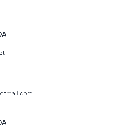
DA
et
otmail.com
DA