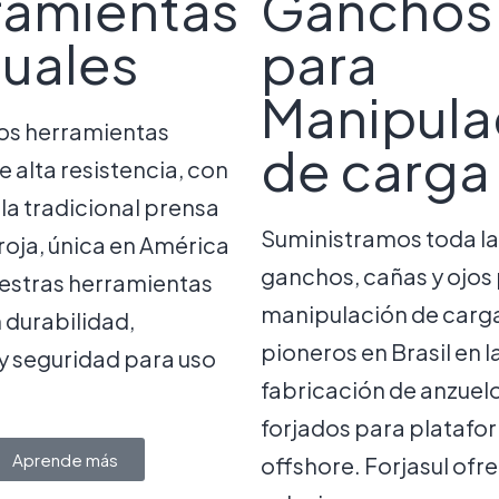
ramientas
Ganchos
uales
para
Manipula
os herramientas
de carga
e alta resistencia, con
 la tradicional prensa
Suministramos toda l
roja, única en América
ganchos, cañas y ojos 
uestras herramientas
manipulación de carga
durabilidad,
pioneros en Brasil en l
y seguridad para uso
fabricación de anzuel
forjados para platafo
Aprende más
offshore. Forjasul ofr