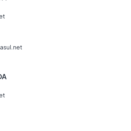
et
asul.net
DA
et