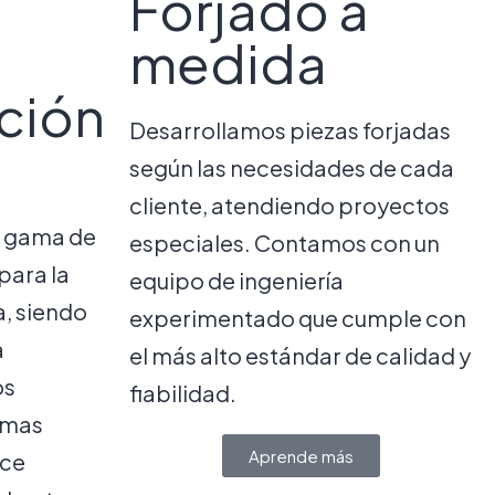
Forjado a
medida
ción
Desarrollamos piezas forjadas
según las necesidades de cada
cliente, atendiendo proyectos
a gama de
especiales. Contamos con un
para la
equipo de ingeniería
, siendo
experimentado que cumple con
a
el más alto estándar de calidad y
os
fiabilidad.
rmas
Aprende más
ece