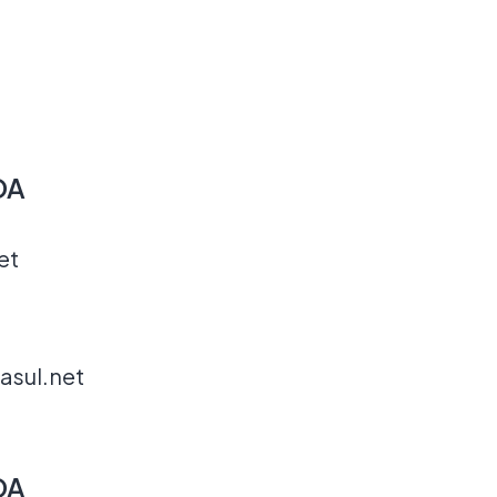
DA
et
asul.net
DA