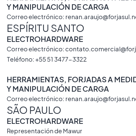
Y MANIPULACIÓN DE CARGA
Correo electrónico:
renan.araujo@forjasul.n
ESPÍRITU SANTO
ELECTROHARDWARE
Correo electrónico:
contato.comercial@forj
Teléfono:
+55 51 3477-3322
HERRAMIENTAS, FORJADAS A MEDI
Y MANIPULACIÓN DE CARGA
Correo electrónico:
renan.araujo@forjasul.n
SÃO PAULO
ELECTROHARDWARE
Representación de Mawur