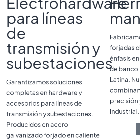
Electrohardware
Her
para líneas
man
de
Fabricam
transmisión y
forjadas d
subestaciones
énfasis en
de banco 
Latina. N
Garantizamos soluciones
combinan 
completas en hardware y
precisión 
accesorios para líneas de
industrial.
transmisión y subestaciones.
Producidos en acero
galvanizado forjado en caliente